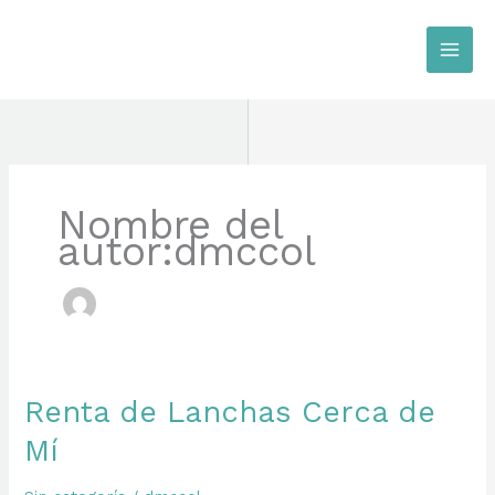
Ir
al
contenido
Nombre del
autor:dmccol
Renta de Lanchas Cerca de
Mí