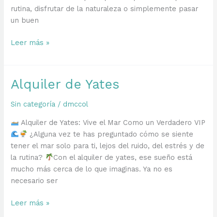
rutina, disfrutar de la naturaleza o simplemente pasar
Yate
un buen
Renta
Leer más »
de
Botes
Alquiler de Yates
Sin categoría
/
dmccol
Alquiler de Yates: Vive el Mar Como un Verdadero VIP
¿Alguna vez te has preguntado cómo se siente
tener el mar solo para ti, lejos del ruido, del estrés y de
la rutina?
Con el alquiler de yates, ese sueño está
mucho más cerca de lo que imaginas. Ya no es
necesario ser
Alquiler
Leer más »
de