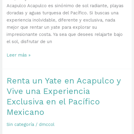
Acapulco Acapulco es sinónimo de sol radiante, playas
doradas y aguas turquesa del Pacífico. Si buscas una
experiencia inolvidable, diferente y exclusiva, nada
mejor que rentar un yate para explorar su
impresionante costa. Ya sea que desees relajarte bajo
el sol, disfrutar de un
Mar,
Leer más »
Sol
y
Viento:
Renta un Yate en Acapulco y
Los
Vive una Experiencia
Beneficios
de
Exclusiva en el Pacífico
Rentar
Mexicano
un
Yate
Sin categoría
/
dmccol
en
Acapulco