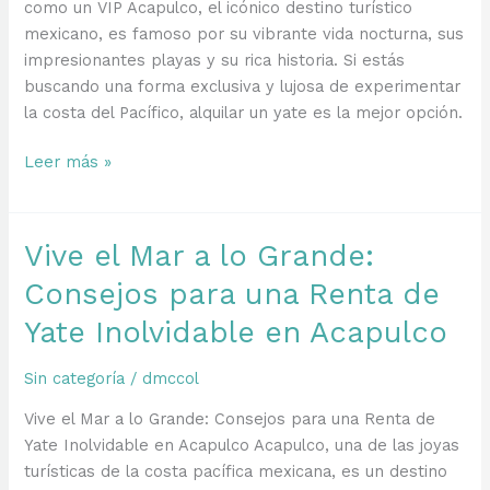
como un VIP Acapulco, el icónico destino turístico
el
mexicano, es famoso por su vibrante vida nocturna, sus
Pacífico
impresionantes playas y su rica historia. Si estás
Mexicano
buscando una forma exclusiva y lujosa de experimentar
la costa del Pacífico, alquilar un yate es la mejor opción.
Acapulco
Leer más »
de
Lujo:
Renta
Vive el Mar a lo Grande:
un
Consejos para una Renta de
Yate
y
Yate Inolvidable en Acapulco
Disfruta
de
Sin categoría
/
dmccol
la
Vive el Mar a lo Grande: Consejos para una Renta de
Costa
Yate Inolvidable en Acapulco Acapulco, una de las joyas
como
turísticas de la costa pacífica mexicana, es un destino
un