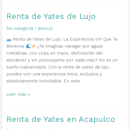
Yates
Renta de Yates de Lujo
Sin categoría
/
dmccol
Renta de Yates de Lujo: La Experiencia VIP Que Te
Mereces
¿Te imaginas navegar por aguas
cristalinas, con copa en mano, disfrutando del
atardecer y sin preocuparte por nada más? No es un
sueño inalcanzable. Con la renta de yates de lujo,
puedes vivir una experiencia única, exclusiva y
absolutamente inolvidable. En este
Renta
Leer más »
de
Yates
de
Renta de Yates en Acapulco
Lujo