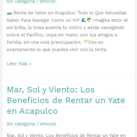
Sin categoría
/
dmccol
Renta de Yates en Acapulco: Todo lo Que Necesitas
Saber Para Navegar Como un VIP
Imagina esto: el
sol brilla, la brisa acaricia tu rostro y estás navegando
sobre el Pacífico, copa en mano, con tus amigos o
familia, sin una sola preocupación.
Eso es
exactamente lo que puedes vivir con la renta
Renta
Leer más »
de
Yates
en
Mar, Sol y Viento: Los
Acapulco
Beneficios de Rentar un Yate
en Acapulco
Sin categoría
/
dmccol
Mar, Sol y Viento: Los Beneficios de Rentar un Yate en