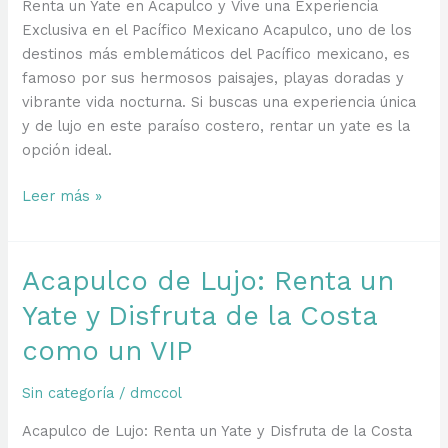
Renta un Yate en Acapulco y Vive una Experiencia
Exclusiva en el Pacífico Mexicano Acapulco, uno de los
destinos más emblemáticos del Pacífico mexicano, es
famoso por sus hermosos paisajes, playas doradas y
vibrante vida nocturna. Si buscas una experiencia única
y de lujo en este paraíso costero, rentar un yate es la
opción ideal.
Renta
Leer más »
un
Yate
en
Acapulco de Lujo: Renta un
Acapulco
Yate y Disfruta de la Costa
y
Vive
como un VIP
una
Experiencia
Sin categoría
/
dmccol
Exclusiva
Acapulco de Lujo: Renta un Yate y Disfruta de la Costa
en