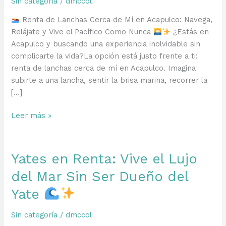
Sin categoría
/
dmccol
Renta de Lanchas Cerca de Mí en Acapulco: Navega,
Relájate y Vive el Pacífico Como Nunca
¿Estás en
Acapulco y buscando una experiencia inolvidable sin
complicarte la vida?La opción está justo frente a ti:
renta de lanchas cerca de mí en Acapulco. Imagina
subirte a una lancha, sentir la brisa marina, recorrer la
[…]
Renta
Leer más »
de
Lanchas
Cerca
Yates en Renta: Vive el Lujo
de
del Mar Sin Ser Dueño del
Mí
Yate
Sin categoría
/
dmccol