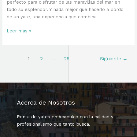
perfecto para disfrutar de las maravillas del mar en
VIP
todo su esplendor. Y nada mejor que hacerlo a bordo
de un yate, una experiencia que combina
Vive
Leer más »
el
Mar
a
1
2
…
25
Siguiente
→
lo
Grande:
Consejos
para
una
Renta
Acerca de Nosotros
de
Yate
Renta de yates en Acapulco con la calidad y
Inolvidable
profesionalismo que tanto busca.
en
Acapulco