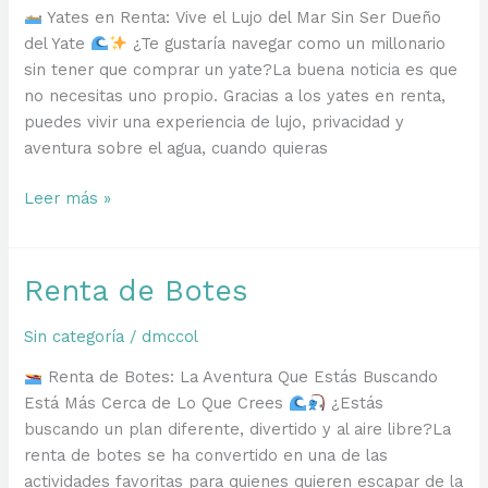
Yates en Renta: Vive el Lujo del Mar Sin Ser Dueño
del Yate
¿Te gustaría navegar como un millonario
sin tener que comprar un yate?La buena noticia es que
no necesitas uno propio. Gracias a los yates en renta,
puedes vivir una experiencia de lujo, privacidad y
aventura sobre el agua, cuando quieras
Yates
Leer más »
en
Renta:
Vive
Renta de Botes
el
Lujo
Sin categoría
/
dmccol
del
Renta de Botes: La Aventura Que Estás Buscando
Mar
Está Más Cerca de Lo Que Crees
¿Estás
Sin
buscando un plan diferente, divertido y al aire libre?La
Ser
renta de botes se ha convertido en una de las
Dueño
actividades favoritas para quienes quieren escapar de la
del