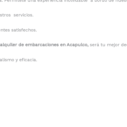
a.
Permítete una experiencia inolvidable a bordo de nuest
tros servicios.
ntes satisfechos.
alquiler de embarcaciones en Acapulco
,
será tu mejor de
lismo y eficacia.