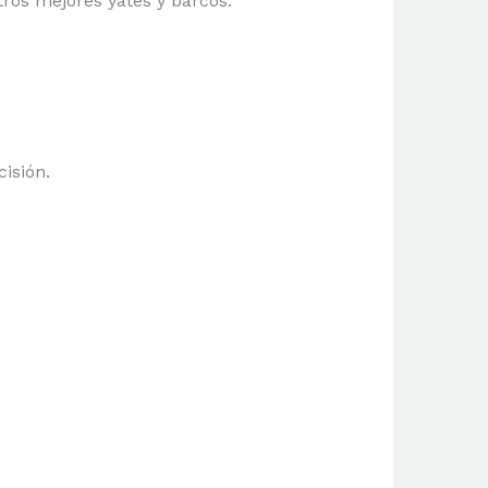
ros mejores yates y barcos.
cisión.