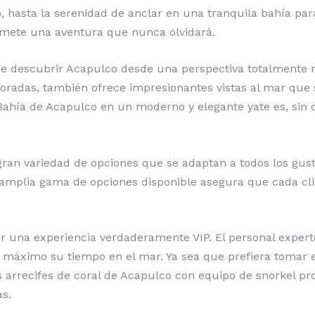
, hasta la serenidad de anclar en una tranquila bahía par
mete una aventura que nunca olvidará.
de descubrir Acapulco desde una perspectiva totalmente n
 doradas, también ofrece impresionantes vistas al mar qu
Bahía de Acapulco en un moderno y elegante yate es, sin 
ran variedad de opciones que se adaptan a todos los gust
mplia gama de opciones disponible asegura que cada clie
vir una experiencia verdaderamente VIP. El personal exper
 máximo su tiempo en el mar. Ya sea que prefiera tomar el
os arrecifes de coral de Acapulco con equipo de snorkel pro
as.