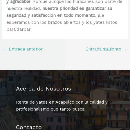
y agradable
. Porque aunque los huracanes son parte de
nuestra realidad,
nuestra prioridad es garantizar su
seguridad y satisfacción en todo momento
. ¡Le
esperamos con los brazos abiertos y los yates listos
para zarpar!
←
Entrada anterior
Entrada siguiente
→
Acerca de Nosotros
Renta de yates en Acapulco con la calidad y
profesionalismo que tanto busca.
Contacto