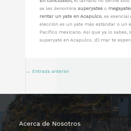
En conclusión,
el tamaño no define solo 
se les denomina
superyates
o
megayate
rentar un yate en Acapulco
, es esencial
elección es un yate más estándar o un e
Pacífico mexicano. Así que ya lo sabes, 
superyate en Acapulco. ¡El mar te espera
←
Entrada anterior
Acerca de Nosotros