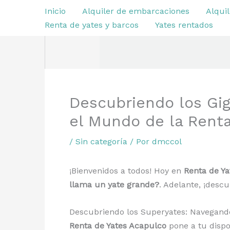
Ir
Inicio
Alquiler de embarcaciones
Alquil
al
Renta de yates y barcos
Yates rentados
contenido
Descubriendo los Gi
el Mundo de la Rent
/
Sin categoría
/ Por
dmccol
¡Bienvenidos a todos! Hoy en
Renta de Y
llama un yate grande?
. Adelante, ¡desc
Descubriendo los Superyates: Navegando
Renta de Yates Acapulco
pone a tu dispo