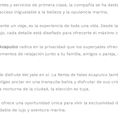
tes y servicios de primera clase, la compañía se ha desta
cceso inigualable a la belleza y la opulencia marina.
nte un viaje, es la experiencia de toda una vida. Desde 
jo, cada detalle está diseñado para ofrecerte el máximo co
 Acapulco
radica en la privacidad que los superyates ofrece
omentos de relajación junto a tu familia, amigos o pareja
le disfrute del yate en sí. La Renta de Yates Acapulco tamb
iges anclar en una tranquila bahía y disfrutar de sus cris
 nocturna de la ciudad, la elección es tuya.
 ofrece una oportunidad única para vivir la exclusividad d
dable de lujo y aventura marina.