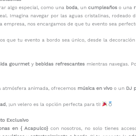
brar algo especial, como una
boda
, un
cumpleaños
o una
r
eal. Imagina navegar por las aguas cristalinas, rodeado d
ra empresa, nos encargamos de que tu evento sea perfect
os que tu evento a bordo sea único, desde la decoración
ida gourmet
y
bebidas refrescantes
mientras navegas. P
na atmósfera animada, ofrecemos
música en vivo
o un
DJ p
dad
, ¡un velero es la opción perfecta para ti!
to Exclusivo
onas
en { Acapulco}
con nosotros, no solo tienes acces