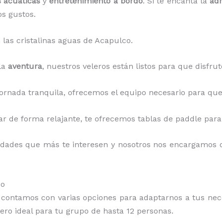
s acuáticas
y
entretenimiento a bordo
. Si te encanta la
adr
os gustos.
n las cristalinas aguas de Acapulco.
 la
aventura
, nuestros veleros están listos para que disfru
 jornada tranquila, ofrecemos el equipo necesario para que
gar de forma relajante, te ofrecemos tablas de paddle para
vidades que más te interesen y nosotros nos encargamos d
co
, contamos con varias opciones para adaptarnos a tus ne
lero ideal para tu grupo de hasta 12 personas.