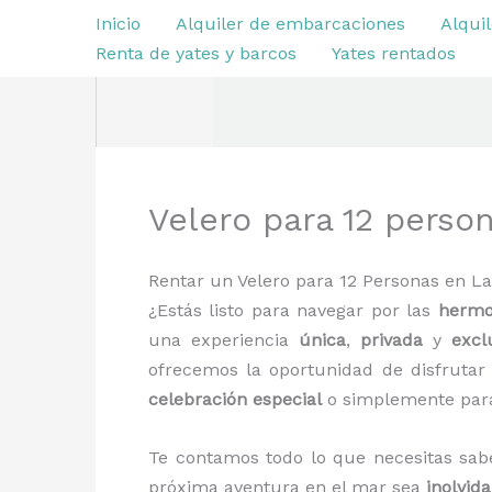
Ir
Inicio
Alquiler de embarcaciones
Alquil
al
Renta de yates y barcos
Yates rentados
contenido
Velero para 12 perso
Rentar un Velero para 12 Personas en L
¿Estás listo para navegar por las
hermo
una experiencia
única
,
privada
y
excl
ofrecemos la oportunidad de disfrutar 
celebración especial
o simplemente para
Te contamos todo lo que necesitas sa
próxima aventura en el mar sea
inolvid