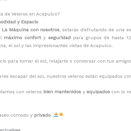
ta de Veleros en Acapulco?
modidad y Espacio
n La Máquina con nosotros
, estarás disfrutando de una e
el
máximo confort
y
seguridad
para grupos de hasta 12 
na, el sol y las impresionantes vistas de Acapulco.
acio para tomar el sol, relajarte o conversar con tus amigo
fieres escapar del sol, nuestros veleros están equipados 
ntamos con veleros
bien mantenidos
y
equipados
con lo n
 paseo cómodo y
privado
.
xclusivas