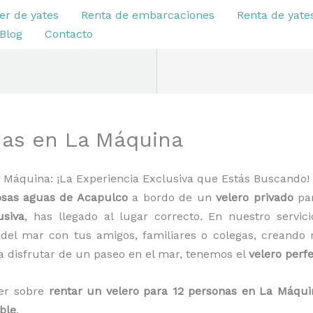
er de yates
Renta de embarcaciones
Renta de yate
Blog
Contacto
nas en La Máquina
a Máquina: ¡La Experiencia Exclusiva que Estás Buscando!
sas aguas de Acapulco
a bordo de un
velero privado
par
usiva
, has llegado al lugar correcto. En nuestro servi
del mar con tus amigos, familiares o colegas, creando 
 disfrutar de un paseo en el mar, tenemos el
velero perf
ber sobre
rentar un velero para 12 personas en La Máqui
able
.