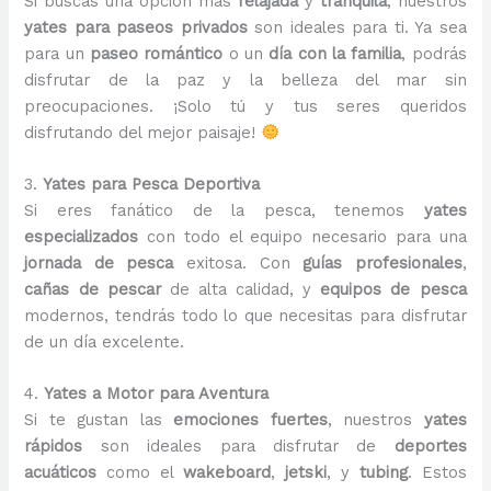
Si buscas una opción más
relajada
y
tranquila
, nuestros
yates para paseos privados
son ideales para ti. Ya sea
para un
paseo romántico
o un
día con la familia
, podrás
disfrutar de la paz y la belleza del mar sin
preocupaciones. ¡Solo tú y tus seres queridos
disfrutando del mejor paisaje!
3.
Yates para Pesca Deportiva
Si eres fanático de la pesca, tenemos
yates
especializados
con todo el equipo necesario para una
jornada de pesca
exitosa. Con
guías profesionales
,
cañas de pescar
de alta calidad, y
equipos de pesca
modernos, tendrás todo lo que necesitas para disfrutar
de un día excelente.
4.
Yates a Motor para Aventura
Si te gustan las
emociones fuertes
, nuestros
yates
rápidos
son ideales para disfrutar de
deportes
acuáticos
como el
wakeboard
,
jetski
, y
tubing
. Estos