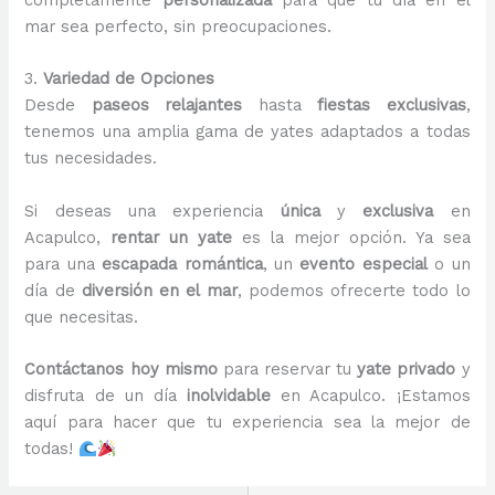
completamente
personalizada
para que tu día en el
mar sea perfecto, sin preocupaciones.
3.
Variedad de Opciones
Desde
paseos relajantes
hasta
fiestas exclusivas
,
tenemos una amplia gama de yates adaptados a todas
tus necesidades.
Si deseas una experiencia
única
y
exclusiva
en
Acapulco,
rentar un yate
es la mejor opción. Ya sea
para una
escapada romántica
, un
evento especial
o un
día de
diversión en el mar
, podemos ofrecerte todo lo
que necesitas.
Contáctanos hoy mismo
para reservar tu
yate privado
y
disfruta de un día
inolvidable
en Acapulco. ¡Estamos
aquí para hacer que tu experiencia sea la mejor de
todas!