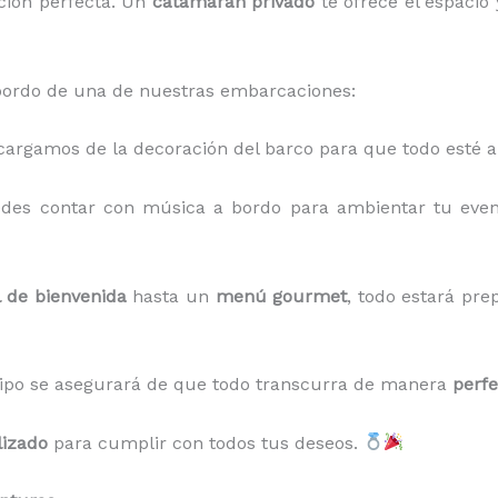
ción perfecta. Un
catamarán privado
te ofrece el espacio 
bordo de una de nuestras embarcaciones:
cargamos de la decoración del barco para que todo esté a 
edes contar con música a bordo para ambientar tu even
l de bienvenida
hasta un
menú gourmet
, todo estará pre
uipo se asegurará de que todo transcurra de manera
perfe
lizado
para cumplir con todos tus deseos.