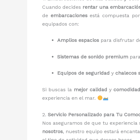
Cuando decides
rentar una embarcació
de
embarcaciones
está compuesta po
equipados con:
Amplios espacios
para disfrutar del
Sistemas de sonido premium
para
Equipos de seguridad
y
chalecos 
Si buscas la
mejor calidad
y
comodida
experiencia en el mar.
2.
Servicio Personalizado para Tu Como
Nos aseguramos de que tu experiencia
nosotros
, nuestro equipo estará encant
el tipo de actividad que desees hacer.