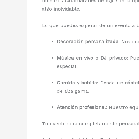
nuestros
catamaranes de lujo
son la op
algo
inolvidable
.
Lo que puedes esperar de un evento a 
Decoración personalizada
: Nos en
Música en vivo o DJ privado
: Pu
especial.
Comida y bebida
: Desde un
cócte
de alta gama.
Atención profesional
: Nuestro eq
Tu evento será completamente
persona