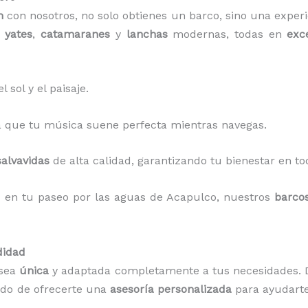
n
con nosotros, no solo obtienes un barco, sino una exper
r
yates
,
catamaranes
y
lanchas
modernas, todas en
exc
 sol y el paisaje.
 que tu música suene perfecta mientras navegas.
salvavidas
de alta calidad, garantizando tu bienestar en 
d
en tu paseo por las aguas de Acapulco, nuestros
barco
didad
 sea
única
y adaptada completamente a tus necesidades.
ado de ofrecerte una
asesoría personalizada
para ayudarte