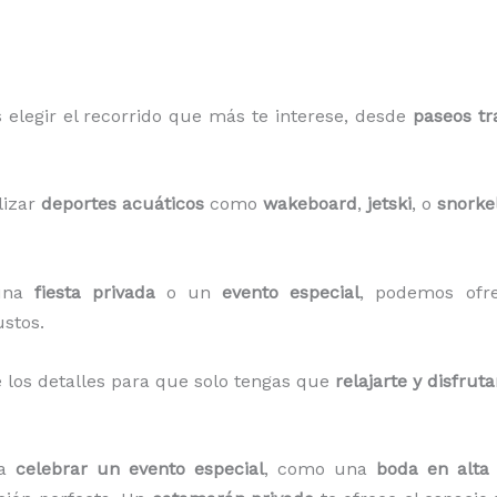
 elegir el recorrido que más te interese, desde
paseos tr
lizar
deportes acuáticos
como
wakeboard
,
jetski
, o
snorke
 una
fiesta privada
o un
evento especial
, podemos ofr
stos.
los detalles para que solo tengas que
relajarte y disfruta
ra
celebrar un evento especial
, como una
boda en alta